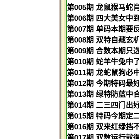
第005期 龙鼠猴马
第006期 四大美女
第007期 单码本期
第008期 双特自藏
第009期 合数本期
第010期 蛇羊牛兔
第011期 龙蛇鼠狗
第012期 今期特码
第013期 绿特防蓝
第014期 二三四门
第015期 特码今期
第016期 双来红绿
第017期 双数运行