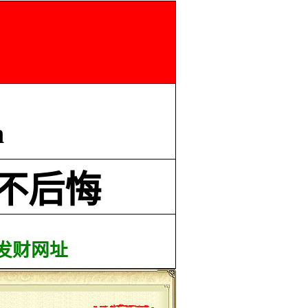
m
不后悔
发财网址