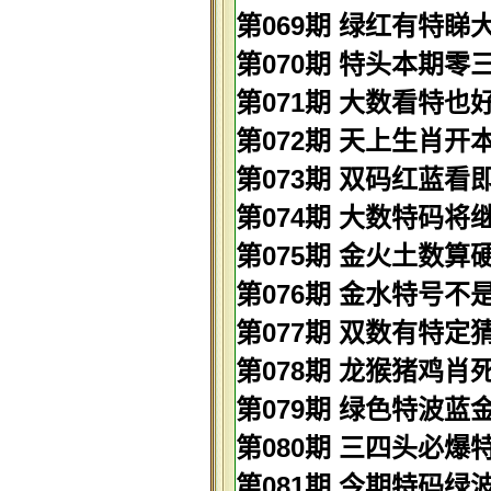
第069期 绿红有特
第070期 特头本期
第071期 大数看特
第072期 天上生肖
第073期 双码红蓝
第074期 大数特码
第075期 金火土数
第076期 金水特号
第077期 双数有特
第078期 龙猴猪鸡
第079期 绿色特波
第080期 三四头必
第081期 今期特码