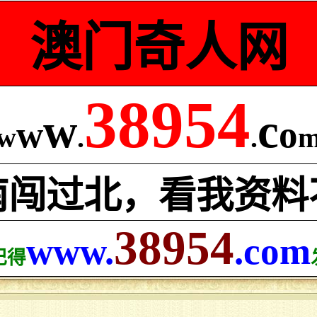
澳门奇人网
38954
w
c
w
o
w
.
.
南闯过北，看我资料
38954
www.
.com
记得