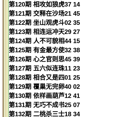
第120期 相攻如狼虎37 14
第121期 交释在沙场21 45
第122期 坐山观虎斗02 35
第123期 相连运冲天29 27
第124期 人不可貌相44 15
第125期 有金最方使32 38
第126期 心之官则思45 39
第127期 五六似连珠11 23
第128期 相合又是四01 25
第129期 覆巢无完卵40 02
第130期 依样画葫芦12 41
第131期 无巧不成书25 07
第132期 二桃杀三士18 34