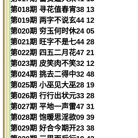
第018期 寻花值春宵38 13
第019期 两字不说玄44 12
第020期 穷玉何时休24 05
第021期 旺字不是七44 28
第022期 四五二月花47 21
第023期 皮笑肉不笑32 12
第024期 挑去二得中32 48
第025期 小巫见大巫28 19
第026期 行行出状元33 28
第027期 平地一声雷47 31
第028期 饱暖思淫欲09 39
第029期 好合今期开23 38