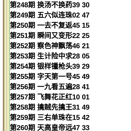
第248期 换汤不换药39 30
第249期 五六似连珠02 47
第250期 一去不复返45 15
第251期 瞬间又变形22 25
第252期 察色神飘荡46 21
第253期 生计险中求28 05
第254期 银样镴枪头39 29
第255期 字天第一号45 49
第256期 一九看五遍28 41
第257期 飞舞花正红10 01
第258期 擒贼先擒王31 49
第259期 三右单珠在15 42
第260期 天高皇帝远47 33