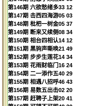
第146期 六欲愁绪多33 12
第147期 击西四海游05 03
第148期 枇杷一树金05 37
第149期 断来又续侧08 34
第150期 相台四相认14 12
第151期 黑驹声嘶唤21 49
第152期 步步生莲花14 34
第153期 花雨财临门16 24
第154期 二一添作五40 29
第155期 相遇八招呼46 43
第156期 易数五出击02 20
第157期 赶聘子上架20 41