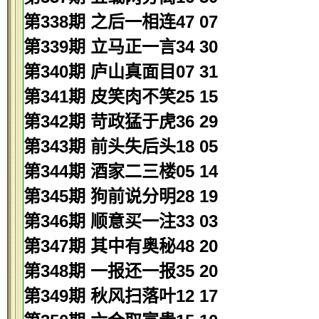
第338期 之后一相连47 07
第339期 立马正一言34 30
第340期 庐山真面目07 31
第341期 皮笑肉不笑25 15
第342期 苛政猛于虎36 29
第343期 前头失后头18 05
第344期 酒家二三楼05 14
第345期 狗前说分明28 19
第346期 顺意买一注33 03
第347期 其中有奥秘48 20
第348期 一报还一报35 20
第349期 秋风扫落叶12 17