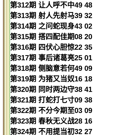
第312期 让人呼不中49 48
第313期 射人先射马39 32
第314期 之问蛇现身43 02
第315期 搭四配佳期08 20
第316期 四伏心胆惊22 35
第317期 事后诸葛亮25 01
第318期 侧脑意若何49 09
第319期 为猪又当奴16 18
第320期 同时两边守38 41
第321期 打蛇打七寸09 38
第322期 不分今期至03 09
第323期 春秋无义战28 16
第324期 不用提当初32 27