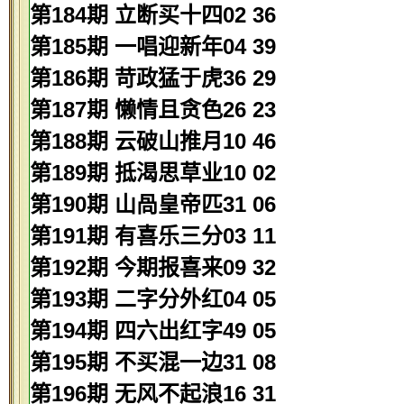
第184期 立断买十四02 36
第185期 一唱迎新年04 39
第186期 苛政猛于虎36 29
第187期 懒情且贪色26 23
第188期 云破山推月10 46
第189期 抵渴思草业10 02
第190期 山咼皇帝匹31 06
第191期 有喜乐三分03 11
第192期 今期报喜来09 32
第193期 二字分外红04 05
第194期 四六出红字49 05
第195期 不买混一边31 08
第196期 无风不起浪16 31