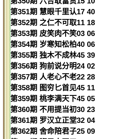
第350期 六合取富贵15 10
第351期 慧眼千里认17 40
第352期 之仁不可取11 18
第353期 皮笑肉不笑03 06
第354期 岁寒知松柏40 06
第355期 独木不成林45 39
第356期 狗前说分明24 02
第357期 人老心不老22 28
第358期 图穷匕首见45 11
第359期 桃李满天下45 05
第360期 不用提当初30 23
第361期 罗汉立正堂32 04
第362期 舍命陪君子25 09