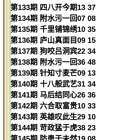
第133期 四八开今期13 37
第134期 附水污一回07 08
第135期 千里铺锦绣10 35
第136期 庐山真面目09 15
第137期 狗咬吕洞宾22 34
第138期 附水污一回36 48
第139期 针知寸麦芒09 13
第140期 十八般武艺31 34
第141期 马后结同心26 36
第142期 六合取富贵10 33
第143期 英雄叹此生29 10
第144期 苛政猛于虎38 23
第145期 防患于未然19 08