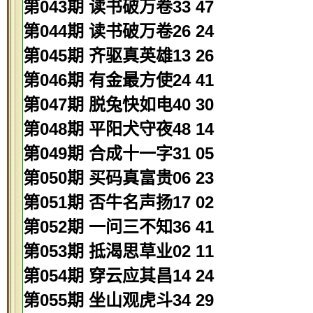
第043期 读书破万卷33 47
第044期 读书破万卷26 24
第045期 齐驱真英雄13 26
第046期 有金最方使24 41
第047期 脱兔快如电40 30
第048期 平阳犬守夜48 14
第049期 合成十一字31 05
第050期 买码真富贵06 23
第051期 否牛名声扬17 02
第052期 一问三不知36 41
第053期 抵渴思草业02 11
第054期 穿云应其昌14 24
第055期 坐山观虎斗34 29