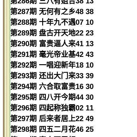
第286期 三八有姐合38 13
第287期 无何有之乡48 38
第288期 十年九不遇07 10
第289期 盘古开天地22 23
第290期 富贵逼人来41 13
第291期 毫光帝业基42 43
第292期 一唱迎新年18 10
第293期 还出大门来33 39
第294期 六合取富贵16 30
第295期 四八开今期44 30
第296期 四起称独霸02 11
第297期 后来者居上22 49
第298期 四五二月花46 25