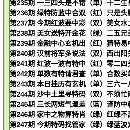
第235期 一三四头是不错（单）十二生
第236期 绿特防蓝中合双（红）只是头
第237期 今期红波要中彩（双）美女水
第238期 美女送特开金花（绿）二五兄
第239期 金融中心玄机出（红）猜特易
第240期 汉前将军多说法（双）西出阳
第241期 红波一波有特中（红）零二四
第242期 单数有特请君查（单）合数买
第243期 本日挂历有玄机（单）三六一
第244期 沙中土里寻特码（双）不须忙
第245期 三长两短气温差（蓝）谨防中
第246期 家中之物算特肖（绿）红绿不
第247期 今期特码找管家（绿）绿蓝波