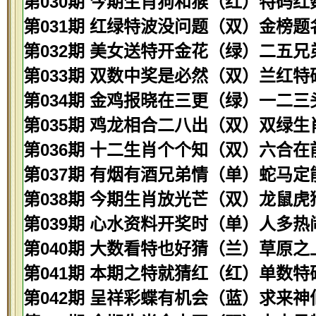
第030期 今期生肖狗和猴（红）特码红
第031期 红绿特波没问题（双）金榜题
第032期 美女送特开金花（绿）二五兄
第033期 双数中奖是必然（双）兰红特
第034期 金鸡报晓在三更（绿）一二三
第035期 鸡龙相合二八出（双）双绿生
第036期 十二生肖个个知（双）六合在
第037期 有烟有酒兄弟情（单）蛇马定
第038期 今期生肖放光芒（双）龙鼠虎
第039期 心水资料开奖时（单）人多热
第040期 大数看特也好猜（兰）草原之
第041期 本期之特就猜红（红）单数特
第042期 呈祥彩蝶有机会（蓝）求来神