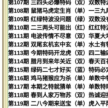
第107期 三四头必爆特码（双）双数特
第108期 鼠猪马虎定生肖（单）一三九
第109期 红绿特波没问题（绿）双数没
第110期 二三两头可能出（红）红红特
第111期 电波传情不尽意（双）华夏大
第112期 双尾玄机玄中玄（单）水土有
第113期 今期特码开龙虎（双）四二输
第114期 腊月到来年关近（双）春天百
第115期 绿码二七才好买（蓝）特码必
第116期 鸡马猪猴应为杀（单）单数中
第117期 本期之特就猜单（单）单数特
第118期 春到人家万物苏（双）热诚迎
第119期 二八今期来送宝（单）虎入平