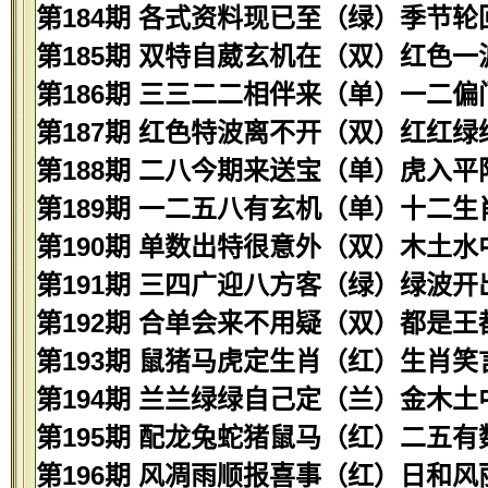
第184期 各式资料现已至（绿）季节轮
第185期 双特自葳玄机在（双）红色一
第186期 三三二二相伴来（单）一二偏
第187期 红色特波离不开（双）红红绿
第188期 二八今期来送宝（单）虎入平
第189期 一二五八有玄机（单）十二生
第190期 单数出特很意外（双）木土水
第191期 三四广迎八方客（绿）绿波开
第192期 合单会来不用疑（双）都是王
第193期 鼠猪马虎定生肖（红）生肖笑
第194期 兰兰绿绿自己定（兰）金木土
第195期 配龙兔蛇猪鼠马（红）二五有
第196期 风凋雨顺报喜事（红）日和风