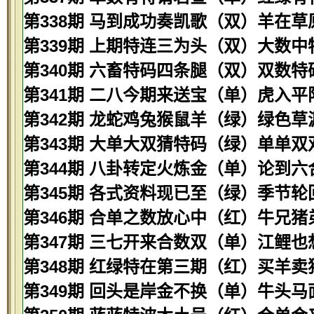
第338期 马到成功奏凯歌（双）羊在草
第339期 上期特连三为头（双）大数中
第340期 六畜特码四条腿（双）双数特
第341期 二八今期来送宝（单）虎入平
第342期 龙蛇鸡兔猴鼠羊（绿）绿色草
第343期 大单大双猜特码（绿）单单双
第344期 八卦转定火炼金（单）论到六
第345期 各式资料现已至（绿）季节轮
第346期 合单之数放心中（红）牛兄猪
第347期 三七开来合数双（单）江鲤也
第348期 红绿特在第三期（红）买羊卖
第349期 回头是岸金不换（单）牛头马