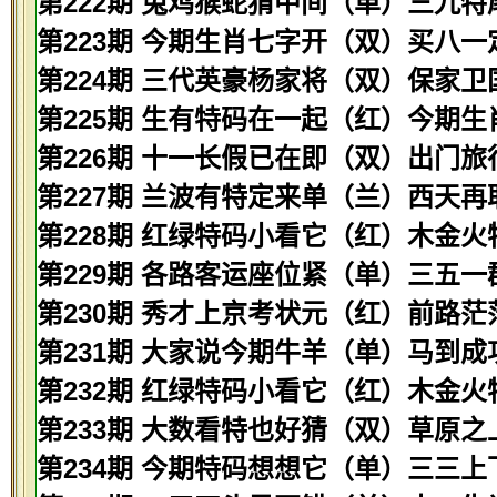
第222期 兔鸡猴蛇猜中间（单）三九特
第223期 今期生肖七字开（双）买八一
第224期 三代英豪杨家将（双）保家卫
第225期 生有特码在一起（红）今期生
第226期 十一长假已在即（双）出门旅
第227期 兰波有特定来单（兰）西天再
第228期 红绿特码小看它（红）木金火
第229期 各路客运座位紧（单）三五一
第230期 秀才上京考状元（红）前路茫
第231期 大家说今期牛羊（单）马到成
第232期 红绿特码小看它（红）木金火
第233期 大数看特也好猜（双）草原之
第234期 今期特码想想它（单）三三上