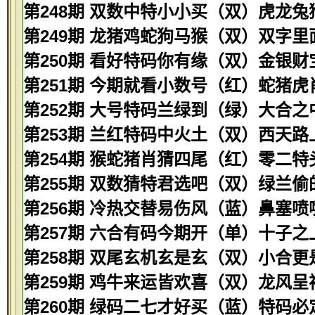
第248期 双数中特小小买（双）虎龙兔
第249期 龙猪鸡蛇狗马猴（双）双字里
第250期 看好特码你有缘（双）金银财
第251期 今期就看小数号（红）蛇猪虎
第252期 大号特码兰绿到（绿）大合之
第253期 兰红特码中火土（双）西天路
第254期 猴蛇猪肖猜四尾（红）零二特
第255期 双数猜特君选吧（双）绿兰偷
第256期 冷热交替易伤风（蓝）鼻塞喷
第257期 六合有码今期开（单）十子之
第258期 双尾玄机玄是玄（双）小合更
第259期 鸡牛来运皆欢喜（双）龙风呈
第260期 绿码二七才好买（蓝）特码必