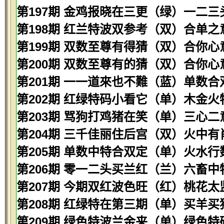
第197期 金鸡报晓在三更（绿）一二三
第198期 红兰特波双参考（双）合单之
第199期 双数至尊有得猜（双）合你心
第200期 双数至尊有的猜（双）合你心
第201期 一一道來也不難（蓝）单数合
第202期 红绿特码小看它（单）木金火
第203期 骂狗打鸡猪在笑（单）三心二
第204期 三千佳丽住后宫（双）火中有
第205期 单数中特合双定（单）火水行
第206期 零一二头买兰红（兰）六畜中
第207期 今期双红波色旺（红）桃花太
第208期 红绿特在第三期（单）买羊买
第209期 绿色特波兰金来（单）绿色特