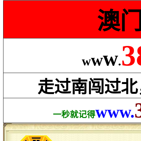
澳
3
w
w
w
.
走过南闯过北
www.
一秒就记得